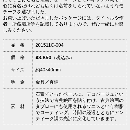
心に有名だけれども広くは名前をしられていないようなモ
チーフを選びました。
お買い上げいただきましたパッケージには、タイトルや作
者・所蔵場所等を記載してありますので、ぜひ一緒にお楽
しみください。
品 番
201511C-004
¥3,850
価 格
（税込み）
サイズ
約40×40mm
地 金
金具／真鍮
石膏でとったベースに、デコパージュとい
う技法で古典絵画を貼り付け、古典絵画の
素 材
タブローにも使用されるワニスという樹脂
でコーティング。時間の経過とともにアン
ティーク調の光沢に変化していきます。