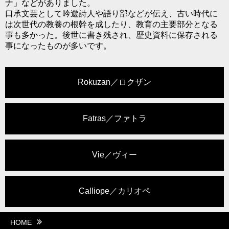
ナ」などがありました。
口承文芸として吟遊詩人や語り部などが伝え、古い時代に
は次世代の教養の根幹を成したり、教育の主要部分となる
事も多かった。後世に書き残され、歴史資料に保存される
事になったものが多いです。
Rokuzan／ロクザン
Fatras／ファトラ
Vie／ヴィー
Calliope／カリオペ
HOME